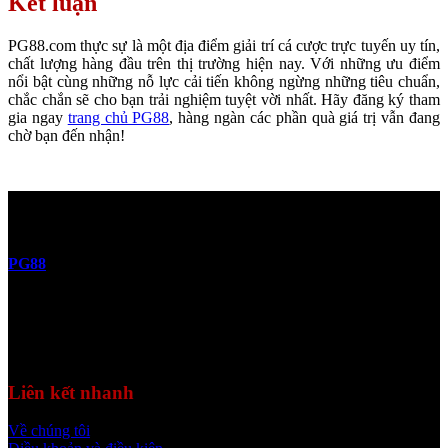
Kết luận
PG88.com thực sự là một địa điểm giải trí cá cược trực tuyến uy tín,
chất lượng hàng đầu trên thị trường hiện nay. Với những ưu điểm
nổi bật cùng những nỗ lực cải tiến không ngừng những tiêu chuẩn,
chắc chắn sẽ cho bạn trải nghiệm tuyệt vời nhất. Hãy đăng ký tham
gia ngay
trang chủ PG88
, hàng ngàn các phần quà giá trị vẫn đang
chờ bạn đến nhận!
PG88
là một trong những nhà cái uy tín lâu năm trong lĩnh vực cá
cược trực tuyến, nổi bật với các trò chơi hấp dẫn như game bài, nổ
hũ, xổ số và mini game. Nền tảng này được đánh giá cao nhờ dịch
vụ hỗ trợ khách hàng 24/24, cùng hàng loạt chương trình khuyến
mãi diễn ra mỗi ngày, trở thành lựa chọn hàng đầu của đông đảo
người chơi.
Liên kết nhanh
Về chúng tôi