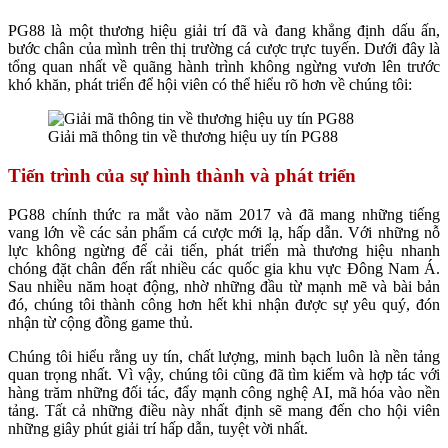
PG88 là một thương hiệu giải trí đã và đang khẳng định dấu ấn,
bước chân của mình trên thị trường cá cược trực tuyến. Dưới đây là
tổng quan nhất về quãng hành trình không ngừng vươn lên trước
khó khăn, phát triển để hội viên có thể hiểu rõ hơn về chúng tôi:
Giải mã thông tin về thương hiệu uy tín PG88
Tiến trình của sự hình thành và phát triển
PG88 chính thức ra mắt vào năm 2017 và đã mang những tiếng
vang lớn về các sản phẩm cá cược mới lạ, hấp dẫn. Với những nỗ
lực không ngừng để cải tiến, phát triển mà thương hiệu nhanh
chóng đặt chân đến rất nhiều các quốc gia khu vực Đông Nam Á.
Sau nhiều năm hoạt động, nhờ những đầu từ mạnh mẽ và bài bản
đó, chúng tôi thành công hơn hết khi nhận được sự yêu quý, đón
nhận từ cộng đồng game thủ.
Chúng tôi hiểu rằng uy tín, chất lượng, minh bạch luôn là nền tảng
quan trọng nhất. Vì vậy, chúng tôi cũng đã tìm kiếm và hợp tác với
hàng trăm những đối tác, đẩy mạnh công nghệ AI, mã hóa vào nền
tảng. Tất cả những điều này nhất định sẽ mang đến cho hội viên
những giây phút giải trí hấp dẫn, tuyệt vời nhất.