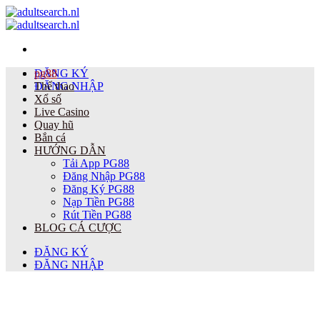
Bỏ
qua
nội
dung
ĐĂNG KÝ
pg88
ĐĂNG NHẬP
Thể thao
Xổ số
Live Casino
Quay hũ
Bắn cá
HƯỚNG DẪN
Tải App PG88
Đăng Nhập PG88
Đăng Ký PG88
Nạp Tiền PG88
Rút Tiền PG88
BLOG CÁ CƯỢC
ĐĂNG KÝ
ĐĂNG NHẬP