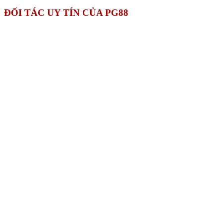
ĐỐI TÁC UY TÍN CỦA PG88