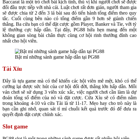
Baccarat là một trò chơi bài kịch tính, thú vị khi người chơi sẽ được
đối đầu trực tiếp với nhà cái. Luật chơi rất đơn giản, người tham gia
sẽ được chia từ 2 đến 3 lá bài sau đó tiến hành tổng điểm theo quy
tắc. Cuối cùng bên nào có tổng điểm gần 9 hơn sẽ giành chiến
thắng. Ba cửa bạn có thể đặt cược gồm Player, Banker và Tie, với tỷ
lệ thưởng cực hấp dẫn. Tại đây, PG88 hứa hẹn mang đến một
không gian sòng bài chân thực cùng cơ hội rinh thưởng đỉnh cao
nhất cho hội viên.
Bật mí những sảnh game hấp dẫn tại PG88
Tài Xỉu
Đây là tựa game mà có thể khiến các hội viên mê mệt, khó có thể
cưỡng lại được sức hút của cơ hội đổi đời, thắng lớn hấp dẫn. Mỗi
ván chơi sẽ sử dụng 3 viên xúc xắc, việc người chơi cần làm là dự
đoán tổng số điểm của nó và đặt cược. Cửa Xỉu sẽ có điểm nằm
trong khoảng 4-10 và cửa Tài là từ 11-17. Mẹo hay cho trò này là
bạn cần ghi nhớ, quan sát tỉ mỉ chuỗi kết quả trước đó để đưa ra
quyết định đặt cược chính xác.
Slot game
PG88 slot là một trong những sảnh game được rất nhiều hội viên