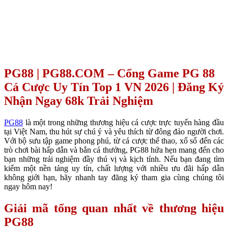
PG88 | PG88.COM – Cổng Game PG 88
Cá Cược Uy Tín Top 1 VN 2026 | Đăng Ký
Nhận Ngay 68k Trải Nghiệm
PG88
là một trong những thương hiệu cá cược trực tuyến hàng đầu
tại Việt Nam, thu hút sự chú ý và yêu thích từ đông đảo người chơi.
Với bộ sưu tập game phong phú, từ cá cược thể thao, xổ số đến các
trò chơi bài hấp dẫn và bắn cá thưởng, PG88 hứa hẹn mang đến cho
bạn những trải nghiệm đầy thú vị và kịch tính. Nếu bạn đang tìm
kiếm một nền tảng uy tín, chất lượng với nhiều ưu đãi hấp dẫn
không giới hạn, hãy nhanh tay đăng ký tham gia cùng chúng tôi
ngay hôm nay!
Giải mã tổng quan nhất về thương hiệu
PG88