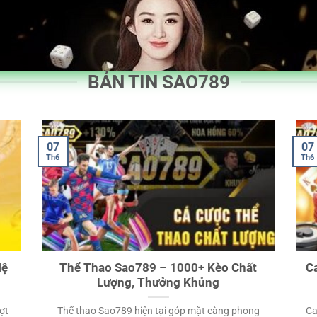
BẢN TIN SAO789
07
07
Th6
Th6
Tham gia cá cược cùng cổng game uy tín, hợp pháp
Hệ
Thể Thao Sao789 – 1000+ Kèo Chất
C
Lượng, Thưởng Khủng
âng tầm chất lượng Sao789
ợt
Thể thao Sao789 hiện tại góp mặt càng phong
Ca