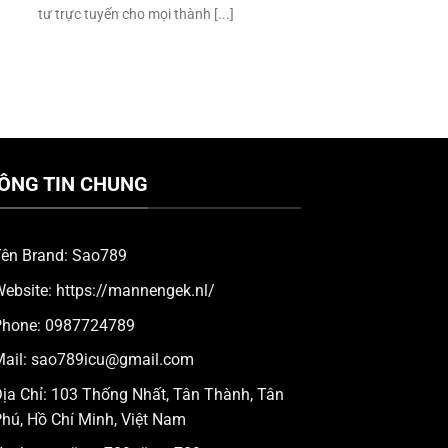
tư trực tuyến cho mọi thành [...]
àn thiện dịch vụ với nhiều ưu điểm,
Với thiết kế trực quan việc cá cược trực
ÔNG TIN CHUNG
n dễ dàng đầu tư trực tuyến trên các
ên Brand:
Sao789
ủ động cao như ý.
ebsite: https://mannengek.nl/
Phone: 0987724789
ail:
sao789icu@gmail.com
 động vào tiền cùng nhiều sản phẩm. Nổ
 quả cùng
Sao789
.
ịa Chỉ: 103 Thống Nhất, Tân Thành, Tân
hú, Hồ Chí Minh, Việt Nam