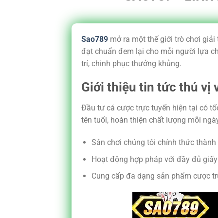
Sao789
mở ra một thế giới trò chơi giả
đạt chuẩn đem lại cho mỗi người lựa c
trí, chinh phục thưởng khủng.
Giới thiệu tin tức thú v
Đầu tư cá cược trực tuyến hiện tại có t
tên tuổi, hoàn thiện chất lượng mỗi ngà
Sân chơi chúng tôi chính thức thành 
Hoạt động hợp pháp với đầy đủ giấy
Cung cấp đa dạng sản phẩm cược trực