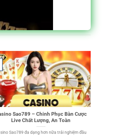
asino Sao789 – Chinh Phục Bàn Cược
Live Chất Lượng, An Toàn
sino Sao789 đa dạng hơn nữa trải nghiệm đầu