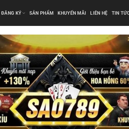
ĐĂNG KÝ
SẢN PHẨM
KHUYẾN MÃI
LIÊN HỆ
TIN TỨ