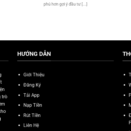
phú hơn gợi ý đầu tư [...]
 ý, quan tâm lớn của hội viên ngay từ những ngày đầu tiên. Ho
in tưởng từ người chơi với:
thân thiện
i bạn có thể truy cập, thực hiện các thao tác một cách dễ dàng. 
sẻ.
HƯỚNG DẪN
TH
 Sao789
 hoàn hảo, sự hài lòng lớn cho mọi thành viên. Theo đó, hội viê
g
Giới Thiệu
T
 động. Nhờ vậy, quá trình trải nghiệm luôn diễn ra thuận lợi, ch
t
Đăng Ký
W
iện
ong phú
Tải App
 trò
iệm
Nạp Tiền
M
ng tôi cung cấp mỗi thành viên có thể thoải mái cân nhắc, chủ
cho
c casino,… góp mặt để mỗi thành viên cân nhắc trải nghiệm hiệu
Rút Tiền
Đ
g
P
Liên Hệ
iá trị