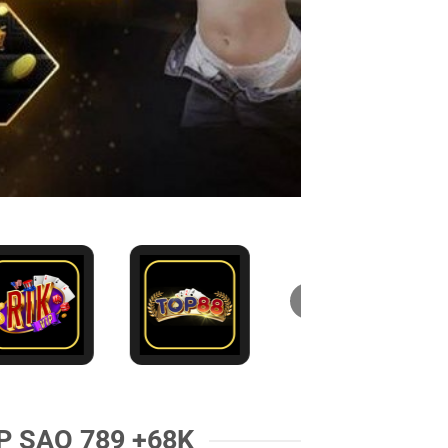
P SAO 789 +68K