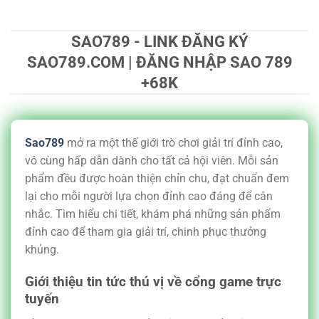
SAO789 - LINK ĐĂNG KÝ
SAO789.COM | ĐĂNG NHẬP SAO 789
+68K
Sao789
mở ra một thế giới trò chơi giải trí đỉnh cao,
vô cùng hấp dẫn dành cho tất cả hội viên. Mỗi sản
phẩm đều được hoàn thiện chỉn chu, đạt chuẩn đem
lại cho mỗi người lựa chọn đỉnh cao đáng để cân
nhắc. Tìm hiểu chi tiết, khám phá những sản phẩm
đỉnh cao để tham gia giải trí, chinh phục thưởng
khủng.
Giới thiệu tin tức thú vị về cổng game trực
tuyến