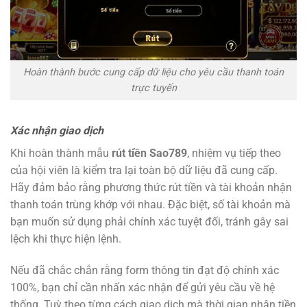
Hoàn thành bước cung cấp dữ liệu cho yêu cầu thanh toán
trực tuyến
Xác nhận giao dịch
Khi hoàn thành mẫu
rút tiền Sao789
, nhiệm vụ tiếp theo
của hội viên là kiểm tra lại toàn bộ dữ liệu đã cung cấp.
Hãy đảm bảo rằng phương thức rút tiền và tài khoản nhận
thanh toán trùng khớp với nhau. Đặc biệt, số tài khoản mà
bạn muốn sử dụng phải chính xác tuyệt đối, tránh gây sai
lệch khi thực hiện lệnh.
Nếu đã chắc chắn rằng form thông tin đạt độ chính xác
100%, bạn chỉ cần nhấn xác nhận để gửi yêu cầu về hệ
thống. Tuỳ theo từng cách giao dịch mà thời gian nhận tiền